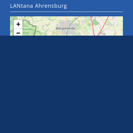
LANtana Ahrensburg
+
−
Leaflet
, ©
OpenStreetMap
Mitwirkende
Adresse